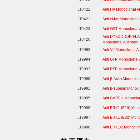
LT0422
Anti HA Monoclonal A
LT0421
Anti cMyc Monoclonal
LT0423
Anti GST Monoclonal 
Anti DYKDDDDK(FLA
LT0420
Monoclonal Antibody
LT9992
Anti V5 Monoclonal A
LT9994
Anti GFP Monoclonal 
LT9993
Anti RFP Monoclonal 
LT9999
Anti β-Actin Monoclon
LT9991
Anti β-Tubulin Monocl
LT9995
Anti GAPDH Monoclon
LT9998
Anti ERK1 (E19) Mono
LT9997
Anti ERK1 (E32) Mono
LT9996
Anti ERK1/2 Monoclon