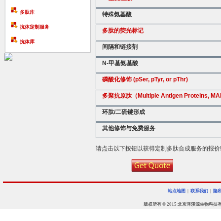
多肽库
特殊氨基酸
抗体定制服务
多肽的荧光标记
抗体库
间隔和链接剂
N-甲基氨基酸
磷酸化修饰 (pSer, pTyr, or pThr)
多聚抗原肽（Multiple Antigen Proteins, MA
环肽/二硫键形成
其他修饰与免费服务
请点击以下按钮以获得定制多肽合成服务的报价
站点地图
|
联系我们
|
隐
版权所有 © 2015 北京泽溪源生物科技有限公司 • 