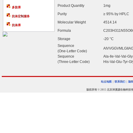
Product Quantity
1mg
多肽库
Purity
≥ 95% by HPLC
抗体定制服务
Molecular Weight
4514.14
抗体库
Formula
C203H311N55O6
Storage
-20 °C
Sequence
AIVVGGVMLGII
(One-Letter Code)
Sequence
Ala-Ile-Val-Val-G
(Three-Letter Code)
His-Val-Glu-Tyr-G
站点地图
|
联系我们
|
隐
版权所有 © 2015 北京泽溪源生物科技有限公司 • 