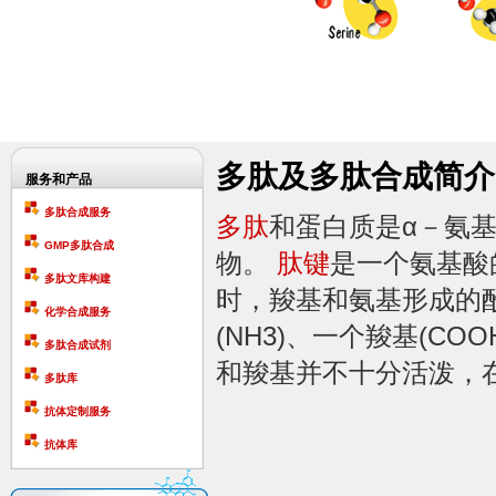
多肽及多肽合成简介
服务和产品
多肽合成服务
多肽
和蛋白质是α－氨基酸
GMP多肽合成
物。
肽键
是一个氨基酸
多肽文库构建
时，羧基和氨基形成的
化学合成服务
(NH3)、一个羧基(C
多肽合成试剂
和羧基并不十分活泼，在酰
多肽库
抗体定制服务
抗体库