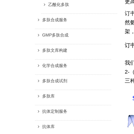
更
乙酰化多肽
订
多肽合成服务
然
架
GMP多肽合成
订
多肽文库构建
我
化学合成服务
2-
三
多肽合成试剂
多肽库
抗体定制服务
抗体库