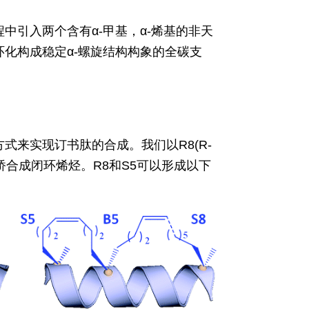
中引入两个含有α-甲基，α-烯基的非天
化构成稳定α-螺旋结构构象的全碳支
来实现订书肽的合成。我们以R8(R-
)为搭桥合成闭环烯烃。R8和S5可以形成以下