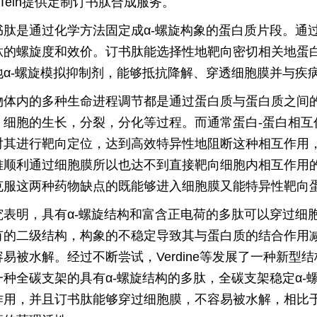
feTein提供定制订书肽合成服务。
书肽是通过化学方法固定成α-螺旋构象的蛋白质片段。通
肽的螺旋度和效价。订书肽能选择性地靶向密切相关地蛋
地α-螺旋模拟抑制剂，能够抵抗降解、穿透细胞膜并与疾
物体内的多种生命进程调节都是通过蛋白质与蛋白质之间
，细胞的生长，分裂，分化等过程。而通常蛋白-蛋白相互
对其进行靶向定位，达到高效特异性地阻断这种相互作用
难顺利通过细胞膜所以也达不到直接靶向细胞内相互作用
克服这两种药物缺点的既能够进入细胞膜又能特异性靶向蛋
究表明，具有α-螺旋结构和富含正电荷的多肽可以穿过细
有的二级结构，构象的不稳定导致其与蛋白质的结合作用
容易被水解。经过不断尝试，Verdine等发展了一种新
一种全碳支架的具有α-螺旋结构的多肽，全碳支架稳定α
作用，并且订书肽能够穿过细胞膜，不容易被水解，相比