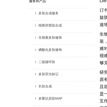
Li
服务和产品
订
多肽合成服务
旋
途
细胞穿膜肽合成
生
生物素多肽修饰
装
难
磷酸化多肽修饰
很
二硫键环肽
够
研
多肽荧光标记
原
长肽合成
且
是
多聚抗原肽MAP
互